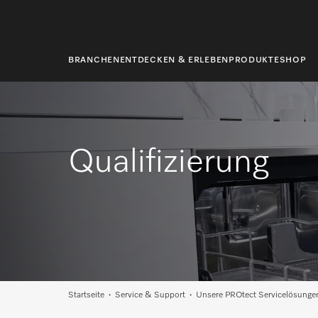
springen
BRANCHEN
ENTDECKEN & ERLEBEN
PRODUKTE
SHOP
Qualifizierung
Startseite
Service & Support
Unsere PROtect Servicelösunge