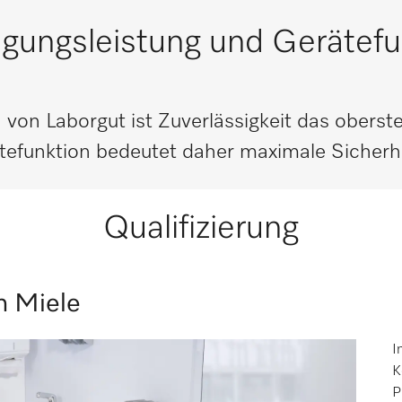
igungsleistung und Gerätefu
 von Laborgut ist Zuverlässigkeit das oberst
tefunktion bedeutet daher maximale Sicherhe
Qualifizierung
h Miele
I
K
P