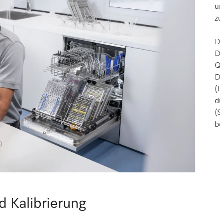
u
z
D
D
Q
D
(
d
(
b
d Kalibrierung