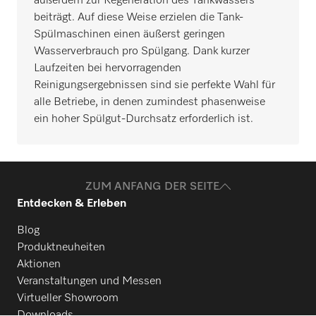
außerdem zur Regeneration des Tankwassers
beiträgt. Auf diese Weise erzielen die Tank-
Spülmaschinen einen äußerst geringen
Wasserverbrauch pro Spülgang. Dank kurzer
Laufzeiten bei hervorragenden
Reinigungsergebnissen sind sie perfekte Wahl für
alle Betriebe, in denen zumindest phasenweise
ein hoher Spülgut-Durchsatz erforderlich ist.
ZUM ANFANG DER SEITE
Entdecken & Erleben
Blog
Produktneuheiten
Aktionen
Veranstaltungen und Messen
Virtueller Showroom
Downloads