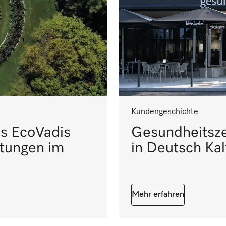
Kundengeschichte
Gesundheitsz
as EcoVadis
in Deutsch Ka
stungen im
Mehr erfahren