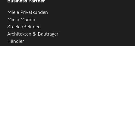
Business Partner
Miele Privatkunden
Miele Marine
SteelcoBelimed
Architekten & Bauträger
Händler
Lieferanten
Kontakt
Kontaktübersicht
Vertrieb
+43 50 800 600
Werkkundendienst
+43 50 800 600
Folgen Sie Miele Professional