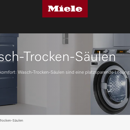
sch-Trocken-Säulen
komfort: Wasch-Trocken-Säulen sind eine platzsparende Lösung
Trocken-Säulen