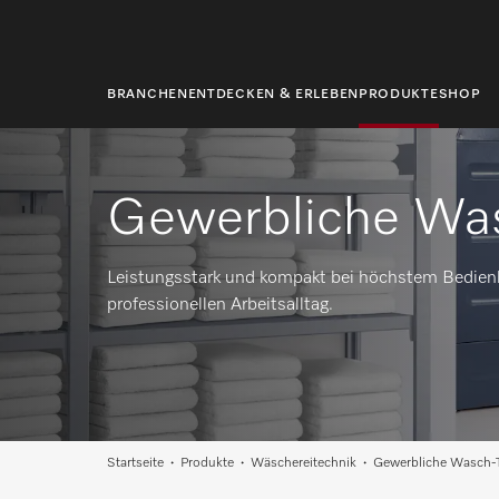
springen
BRANCHEN
ENTDECKEN & ERLEBEN
PRODUKTE
SHOP
Gewerbliche Wa
Leistungsstark und kompakt bei höchstem Bedien
professionellen Arbeitsalltag.
Startseite
Produkte
Wäschereitechnik
Gewerbliche Wasch-