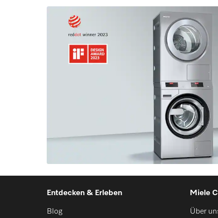
Entdecken & Erleben
Miele C
Blog
Über un