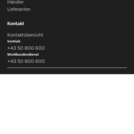
Händler
Lieferanten
Kontakt
Kontaktübersicht
Vertrieb
+43 50 800 600
Werkkundendienst
+43 50 800 600
Folgen Sie Miele Professional
Datenschutz
Nutzungsbedingungen
Impressum
AGB
Widerrufsantrag
Cookie Einstellungen