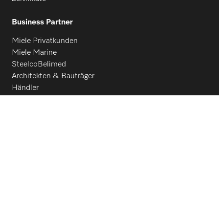
Business Partner
Miele Privatkunden
Miele Marine
SteelcoBelimed
Architekten & Bauträger
Händler
Lieferanten
Kontakt
Kontaktübersicht
Vertrieb
+43 50 800 600
Werkkundendienst
+43 50 800 600