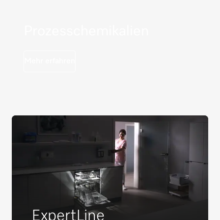
Prozesschemikalien
Mehr erfahren
ExpertLine