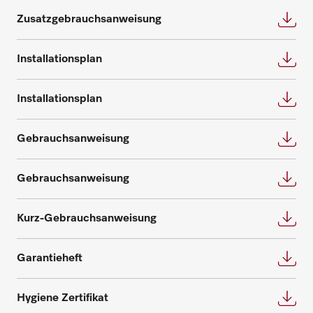
Bedarf und beantworten gerne weitere
Beratung anfragen
Zusatzgebrauchsanweisung
Fragen zu Service- und Wartungsverträgen.
Installationsplan
Nehmen Sie Kontakt auf
Installationsplan
Gebrauchsanweisung
Ersatzteile anfragen
Benötigen Sie Ersatzteile für Ihre
Gebrauchsanweisung
Produkte? Melden Sie sich gerne bei uns!
Kurz-Gebrauchsanweisung
Ersatzteile anfragen
Garantieheft
Hygiene Zertifikat