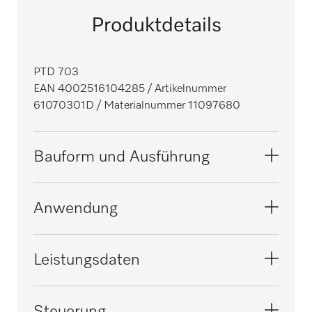
Produktdetails
PTD 703
EAN 4002516104285
/ Artikelnummer
61070301D
/ Materialnummer 11097680
Bauform und Ausführung
Bauform
Anwendung
Stand-Spülmaschine, unterbaubar
i
Linie
Geeignet für Senioren- und Pflegeheime
Leistungsdaten
Professional
i
Modell
Geeignet für die Gastronomie/Bar
Geprüfte Viruswirksamkeit
Steuerung