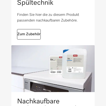
Rotierendes Spülsystem (oben + unten)
Spültechnik
790
i
Finden Sie hier die zu diesem Produkt
Umfangreiches Zubehör (Option)
passenden nachkaufbaren Zubehöre.
i
Zum Zubehör
Nachkaufbare