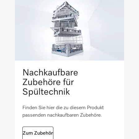
Bruttogewicht in kg
i
Geeignet für Porzellan/Keramik
6,53
Füllmenge in ml
Geeignet für Silber
5000
Geeignet für alkalifestes Spülgut
Nachkaufbare
Zubehöre für
Frei von Phosphaten
Spültechnik
Finden Sie hier die zu diesem Produkt
Frei von Duftstoffen
passenden nachkaufbaren Zubehöre.
Frei von Mikroplastik
i
Zum Zubehör