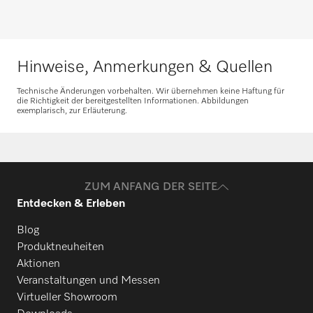
Benötigen Sie Ersatzteile für Ihre
Produkte? Melden Sie sich gerne bei uns!
Hinweise, Anmerkungen & Quellen
Ersatzteile anfragen
Technische Änderungen vorbehalten. Wir übernehmen keine Haftung für
die Richtigkeit der bereitgestellten Informationen. Abbildungen
exemplarisch, zur Erläuterung.
ZUM ANFANG DER SEITE
Entdecken & Erleben
Blog
Produktneuheiten
Aktionen
Veranstaltungen und Messen
Virtueller Showroom