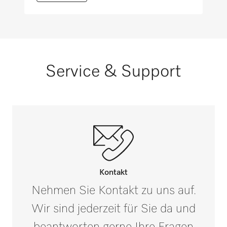
Verhindert Kalkablagerungen und schützt
das Spülgut
Service & Support
Beugt Korrosion vor
Dekorschonend
i
Kontakt
Nehmen Sie Kontakt zu uns auf.
Wir sind jederzeit für Sie da und
beantworten gerne Ihre Fragen