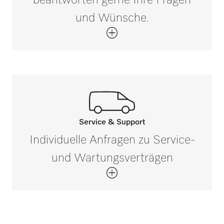
und Wünsche.
Service & Support
Ihr persönlicher
Individuelle Anfragen zu Service-
Ansprechpartner
und Wartungsverträgen
ist nur einen Klick entfernt!
Kontaktieren Sie uns