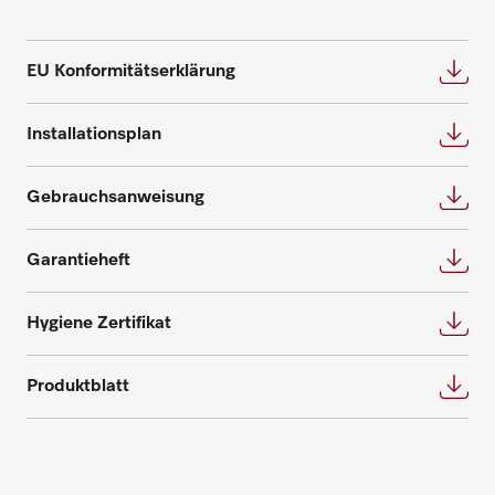
somit zur Sicherung Ihrer Investition bei.
Planung an.
Wir bieten die passende Lösung für jeden
Bedarf und beantworten gerne weitere
Beratung anfragen
EU Konformitätserklärung
Fragen zu Service- und Wartungsverträgen.
Installationsplan
Nehmen Sie Kontakt auf
Gebrauchsanweisung
Garantieheft
Ersatzteile anfragen
Benötigen Sie Ersatzteile für Ihre
Hygiene Zertifikat
Produkte? Melden Sie sich gerne bei uns!
Produktblatt
Ersatzteile anfragen