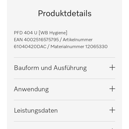
Produktdetails
PFD 404 U [WB Hygiene]
EAN 4002516575795
/ Artikelnummer
61040420DAC
/ Materialnummer 12065330
Bauform und Ausführung
Bauform
Anwendung
Unterbau-Spülmaschine
i
Linie
Geeignet für Senioren- und Pflegeheime
Leistungsdaten
MasterLine
i
Modell
Geeignet für das Krankenhaus
Geprüfte Viruswirksamkeit