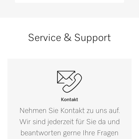
Mopps, Mikrofaser, 50 cm [Anzahl]
59
Mopps, Office, 100 g [Anzahl]
Service & Support
167
Mopps, Stairway, 150 g [Anzahl]
111
Pferde Sommerdecken [Anzahl]
2
Kontakt
Nehmen Sie Kontakt zu uns auf.
Wir sind jederzeit für Sie da und
beantworten gerne Ihre Fragen