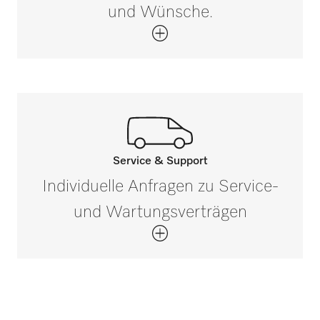
und Wünsche.
Service & Support
Ihr persönlicher
Individuelle Anfragen zu Service-
Ansprechpartner
und Wartungsverträgen
ist nur einen Klick entfernt!
Kontaktieren Sie uns