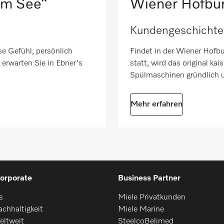
am See“
Wiener Hofbu
Kundengeschichte
se Gefühl, persönlich
Findet in der Wiener Hofbu
 erwarten Sie in Ebner's
statt, wird das original kai
Spülmaschinen gründlich u
Mehr erfahren
orporate
Business Partner
s
Miele Privatkunden
chhaltigkeit
Miele Marine
eltweit
SteelcoBelimed