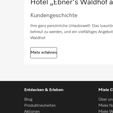
Hotel „Ebner's Waldhof 
Kundengeschichte
Ihre ganz persönliche Urlaubswelt: Das luxuriö
betreut zu werden, und ein vielfältiges Angebot
Waldhof.
Mehr erfahren
Entdecken & Erleben
Miele C
Blog
Über un
Produktneuheiten
Miele Na
Aktionen
Miele W