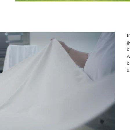
I
g
b
w
b
u