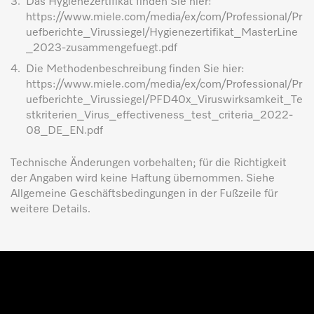
3.
Das Hygienezertifikat finden Sie hier:
https://www.miele.com/media/ex/com/Professional/Pr
uefberichte_Virussiegel/Hygienezertifikat_MasterLine
_2023-zusammengefuegt.pdf
4.
Die Methodenbeschreibung finden Sie hier:
https://www.miele.com/media/ex/com/Professional/Pr
uefberichte_Virussiegel/PFD40x_Viruswirksamkeit_Te
stkriterien_Virus_effectiveness_test_criteria_2022-
08_DE_EN.pdf
Technische Änderungen vorbehalten; für die Richtigkeit
der Angaben wird keine Haftung übernommen. Siehe
Allgemeine Geschäftsbedingungen in der Fußzeile für
weitere Details.