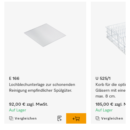
E 166
U 525/1
Lochblechunterlage zur schonenden 
Korb für die optim
Reinigung empfindlicher Spülgüter.
Gläsern mit einem
max. 8 cm.
92,00 €
zzgl. MwSt.
185,00 €
zzgl. Mw
Auf Lager
Auf Lager
Vergleichen
Vergleichen