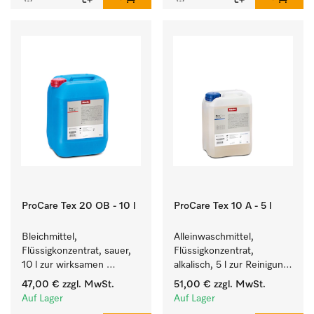
ProCare Tex 20 OB - 10 l
ProCare Tex 10 A - 5 l
Bleichmittel, 
Alleinwaschmittel, 
Flüssigkonzentrat, sauer, 
Flüssigkonzentrat, 
10 l zur wirksamen 
alkalisch, 5 l zur Reinigung 
Entfernung von 
weißer Textilien und 
47,00 €
zzgl. MwSt.
51,00 €
zzgl. MwSt.
hartnäckigen Flecken.
farbechter Buntwäsche.
Auf Lager
Auf Lager