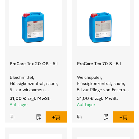
ProCare Tex 20 OB - 5 l
ProCare Tex 70 S - 5 l
Bleichmittel, 
Weichspüler, 
Flüssigkonzentrat, sauer, 
Flüssigkonzentrat, sauer, 
5 l zur wirksamen 
5 l zur Pflege von Fasern 
Entfernung von 
für eine langfristige 
31,00 €
zzgl. MwSt.
31,00 €
zzgl. MwSt.
hartnäckigen Flecken.
Geschmeidigkeit der 
Auf Lager
Auf Lager
Textilien.