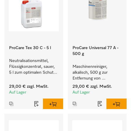
ProCare Tex 30 C - 5 l
ProCare Universal 77 A -
500 g
Neutralisationsmittel, 
Flüssigkonzentrat, sauer, 
Maschinenreiniger, 
5 l zum optimalen Schutz 
alkalisch, 500 g zur 
der Textilien durch 
Entfernung von 
zuverlässige 
hartnäckigen 
29,00 €
zzgl. MwSt.
29,00 €
zzgl. MwSt.
Neutralisation.
Stärkebelägen.
Auf Lager
Auf Lager