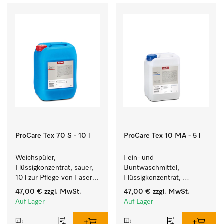
ProCare Tex 70 S - 10 l
ProCare Tex 10 MA - 5 l
Weichspüler, 
Fein- und 
Flüssigkonzentrat, sauer, 
Buntwaschmittel, 
10 l zur Pflege von Fasern 
Flüssigkonzentrat, 
für eine langfristige 
mildalkalisch, 5 l zur 
47,00 €
zzgl. MwSt.
47,00 €
zzgl. MwSt.
Geschmeidigkeit der 
Reinigung von 
Auf Lager
Auf Lager
Textilien.
Buntwäsche und 
empfindlichen Textilien.