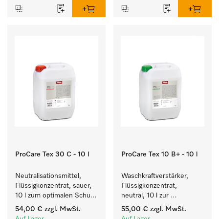
ProCare Tex 30 C - 10 l
ProCare Tex 10 B+ - 10 l
Neutralisationsmittel, 
Waschkraftverstärker, 
Flüssigkonzentrat, sauer, 
Flüssigkonzentrat, 
10 l zum optimalen Schutz 
neutral, 10 l zur 
der Textilien durch 
wirksamen Entfernung 
54,00 €
zzgl. MwSt.
55,00 €
zzgl. MwSt.
zuverlässige 
von Fettverschmutzungen.