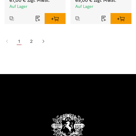
67,00 €
zzgl. MwSt.
69,00 €
zzgl. MwSt.
Buntwäsche.
hartnäckigen Flecken.
Auf Lager
Auf Lager
1
2