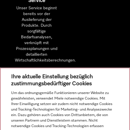
Service
Unser Service beginnt
bereits vor der
Auslieferung der
Produkte. Durch
sorgfältige
Bedarfsanalysen,
verknüpft mit
Prozessplanungen und
detaillierten
Wirtschaftlichkeitsberechnungen.
Ihre aktuelle Einstellung bezüglich
Mehr erfahren
zustimmungsbedürftiger Cookies
Um das ordnungsgemäße Funktionieren unserer Website zu
gewährleisten, verwendet Miele notwendige Cookies. Mit
Ihrer Einwilligung setzen wir zudem nicht notwendige Cookies
Navigation
und Tracking-Technologien für Marketing- und Analysezwecke
ein. Dazu gehören auch Cookies von Drittanbietern, die von
unseren Partnern und Dienstleistern stammen. Nicht
Service
notwendige Cookies und Tracking-Technologien erfassen